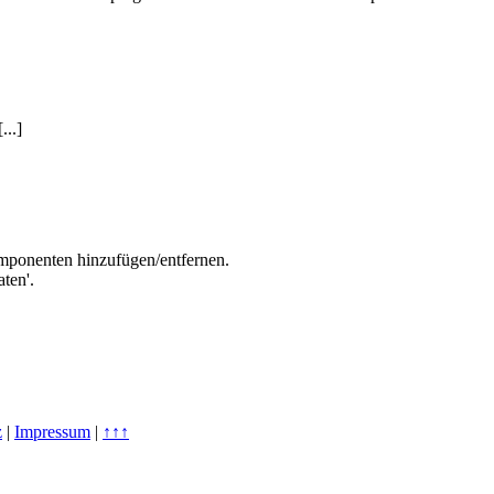
...]
mponenten hinzufügen/entfernen.
ten'.
z
|
Impressum
|
↑↑↑