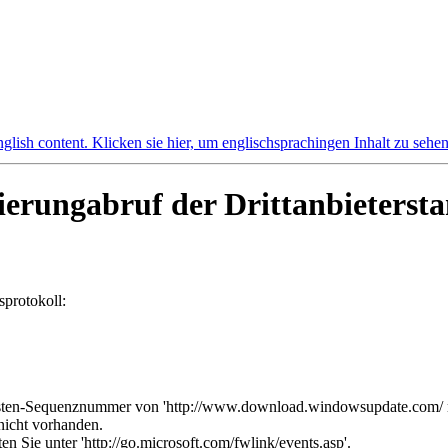
ierungabruf der Drittanbieterst
sprotokoll:
sten-Sequenznummer von 'http://www.download.windowsupdate.com/ msdow
nicht vorhanden.
en Sie unter 'http://go.microsoft.com/fwlink/events.asp'.