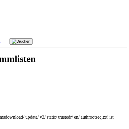
ammlisten
nload/ update/ v3/ static/ trustedr/ en/ authrootseq.txt' ist